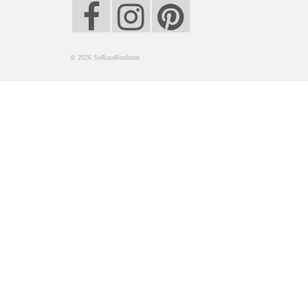
© 2026 SoRoseBonbons