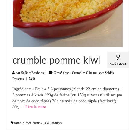
Panna cotta Tiramisu
Divers desserts
Sauces
Boissons
9
crumble pomme kiwi
Sans alcool
AOÛT 2015
Cocktails
par
SoRoseBonbons
|
Classé dans :
Crumbles Gâteaux secs Sablés
,
Desserts
|
0
A propos
Ingrédients : Pour 4 à 6 personnes (plat de 22 cm de diamètre) :
3 pommes 4 kiwis 120g de farine (ou 150g si vous n’utilisez pas
Accueil
de noix de coco râpée) 30g de noix de coco râpée (facultatif)
80g …
Lire la suite­­
cannelle
,
coco
,
crumble
,
kiwi
,
pommes