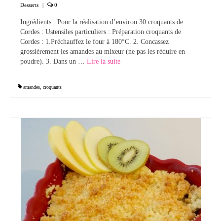
Desserts
|
0
Tartes Pizzas Croq’
Ingrédients : Pour la réalisation d’environ 30 croquants de
Cordes : Ustensiles particuliers : Préparation croquants de
Viandes
Cordes : 1.Préchauffez le four à 180°C. 2. Concassez
grossièrement les amandes au mixeur (ne pas les réduire en
Desserts
poudre). 3. Dans un …
Lire la suite­­
Bavarois Charlottes Mousses
amandes
,
croquants
Brownies Cookies Muffins
Cakes Cheesecakes Pancakes
Caramel Compotes Confitures
Clafoutis Crèmes Flans
Crumbles Gâteaux secs Sablés
Friandises Mignardises
Gâteaux Tartes