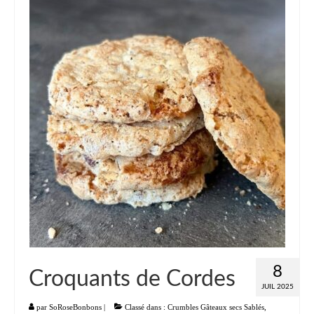
Liste
Entrées
Aumônières Feuilletés Samoussas
Blinis Cakes
Salades Verrines
Tartinades Tartines
Divers entrées
Plats
Légumes
8
Croquants de Cordes
Pâtes Riz Polenta
JUIL 2025
Poissons
par
SoRoseBonbons
|
Classé dans :
Crumbles Gâteaux secs Sablés
,