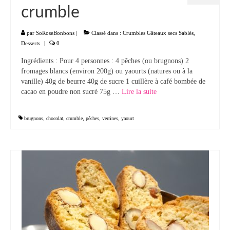
crumble
par
SoRoseBonbons
|
Classé dans :
Crumbles Gâteaux secs Sablés
,
Desserts
|
0
Ingrédients : Pour 4 personnes : 4 pêches (ou brugnons) 2
fromages blancs (environ 200g) ou yaourts (natures ou à la
vanille) 40g de beurre 40g de sucre 1 cuillère à café bombée de
cacao en poudre non sucré 75g …
Lire la suite­­
brugnons
,
chocolat
,
crumble
,
pêches
,
verrines
,
yaourt