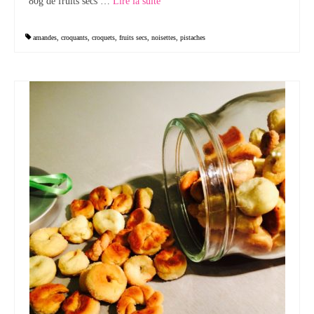
80g de fruits secs …
Lire la suite­­
amandes
,
croquants
,
croquets
,
fruits secs
,
noisettes
,
pistaches