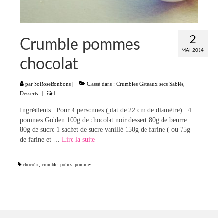
2
Crumble pommes
MAI 2014
chocolat
par
SoRoseBonbons
|
Classé dans :
Crumbles Gâteaux secs Sablés
,
Desserts
|
1
Ingrédients : Pour 4 personnes (plat de 22 cm de diamètre) : 4
pommes Golden 100g de chocolat noir dessert 80g de beurre
80g de sucre 1 sachet de sucre vanillé 150g de farine ( ou 75g
de farine et …
Lire la suite­­
chocolat
,
crumble
,
poires
,
pommes