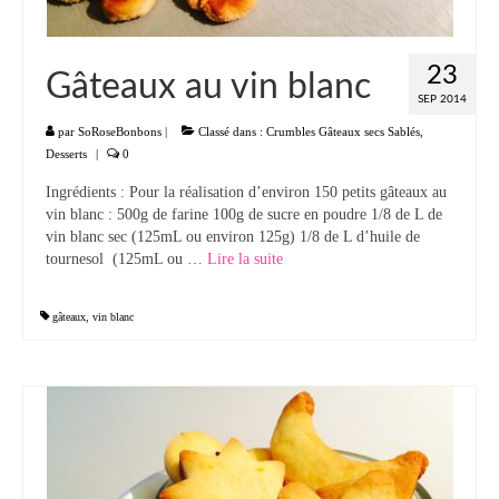
23
Gâteaux au vin blanc
SEP 2014
par
SoRoseBonbons
|
Classé dans :
Crumbles Gâteaux secs Sablés
,
Desserts
|
0
Ingrédients : Pour la réalisation d’environ 150 petits gâteaux au
vin blanc : 500g de farine 100g de sucre en poudre 1/8 de L de
vin blanc sec (125mL ou environ 125g) 1/8 de L d’huile de
tournesol (125mL ou …
Lire la suite­­
gâteaux
,
vin blanc