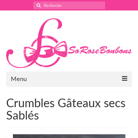
Rechercher
:
Menu
Suivez nous
Crumbles Gâteaux secs
Instagram
Sablés
Pinterest
Facebook