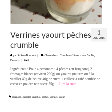
Panna cotta Tiramisu
Divers desserts
Sauces
1
Verrines yaourt pêches
JUIL 2015
Boissons
crumble
Sans alcool
par
SoRoseBonbons
|
Classé dans :
Crumbles Gâteaux secs Sablés
,
Cocktails
Desserts
|
0
Ingrédients : Pour 4 personnes : 4 pêches (ou brugnons) 2
A propos
fromages blancs (environ 200g) ou yaourts (natures ou à la
vanille) 40g de beurre 40g de sucre 1 cuillère à café bombée de
Accueil
cacao en poudre non sucré 75g …
Lire la suite­­
brugnons
,
chocolat
,
crumble
,
pêches
,
verrines
,
yaourt