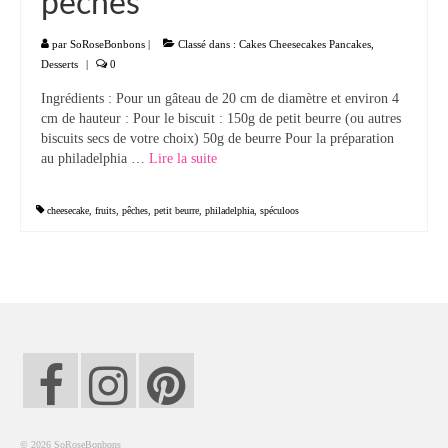
pêches
par
SoRoseBonbons
|
Classé dans :
Cakes Cheesecakes Pancakes
,
Desserts
|
0
Ingrédients : Pour un gâteau de 20 cm de diamètre et environ 4
cm de hauteur : Pour le biscuit : 150g de petit beurre (ou autres
biscuits secs de votre choix) 50g de beurre Pour la préparation
au philadelphia …
Lire la suite­­
cheesecake
,
fruits
,
pêches
,
petit beurre
,
philadelphia
,
spéculoos
© 2026 SoRoseBonbons