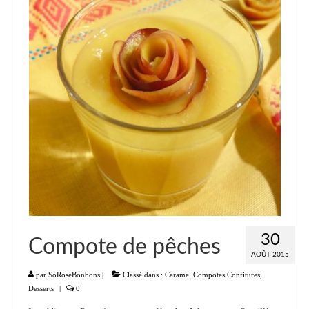
Liste
Entrées
Aumônières Feuilletés Samoussas
Blinis Cakes
Salades Verrines
Tartinades Tartines
Divers entrées
Plats
30
Compote de pêches
Légumes
AOÛT 2015
Pâtes Riz Polenta
par
SoRoseBonbons
|
Classé dans :
Caramel Compotes Confitures
,
Desserts
|
0
Poissons