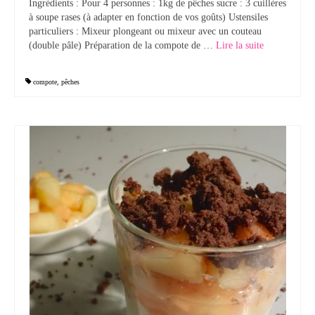
Ingrédients : Pour 4 personnes : 1kg de pêches sucre : 3 cuillères
à soupe rases (à adapter en fonction de vos goûts) Ustensiles
Tartes Pizzas Croq’
particuliers : Mixeur plongeant ou mixeur avec un couteau
(double pâle) Préparation de la compote de …
Lire la suite­­
Viandes
Desserts
compote
,
pêches
Bavarois Charlottes Mousses
Brownies Cookies Muffins
Cakes Cheesecakes Pancakes
Caramel Compotes Confitures
Clafoutis Crèmes Flans
Crumbles Gâteaux secs Sablés
Friandises Mignardises
Gâteaux Tartes