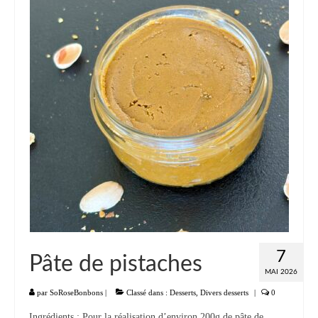
7
Pâte de pistaches
MAI 2026
par
SoRoseBonbons
|
Classé dans :
Desserts
,
Divers desserts
|
0
Ingrédients : Pour la réalisation d’environ 200g de pâte de