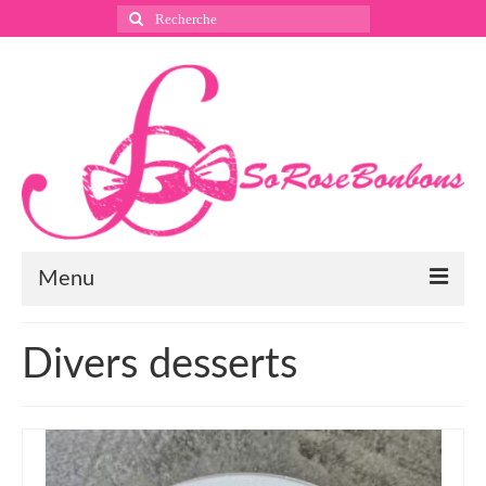
Rechercher
:
Menu
Suivez nous
Divers desserts
Instagram
Pinterest
Facebook