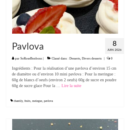
Panna cotta Tiramisu
Divers desserts
Sauces
8
Pavlova
Boissons
JUIN 2026
Sans alcool
par
SoRoseBonbons
|
Classé dans :
Desserts
,
Divers desserts
|
0
Ingrédients : Pour la réalisation d’une pavlova d’environ 15 cm
Cocktails
de diamètre ou d’environ 10 mini pavlova : Pour la meringue :
60g de blancs d’oeufs (environ 2 oeufs) 60g de sucre en poudre
A propos
60g de sucre glace Pour la …
Lire la suite­­
Accueil
chantily
,
fruits
,
meingue
,
pavlova