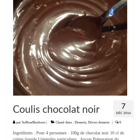
7
Coulis chocolat noir
DÉC 2016
par
SoRoseBonbons
|
Classé dans :
Desserts
,
Divers desserts
|
0
Ingrédients : Pour 4 personnes : 100g de chocolat noir 10 cl de
crème liquide Ustensiles particuliers : Aucun Préparation du