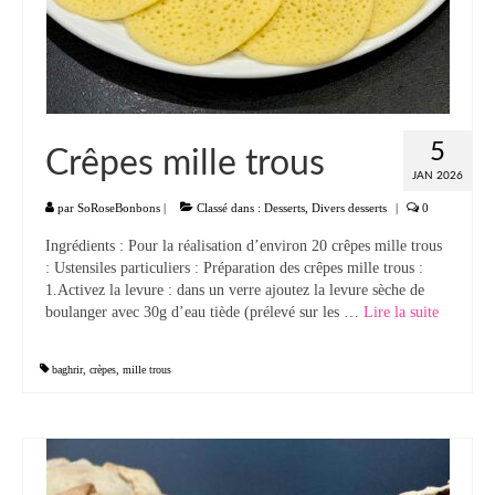
5
Crêpes mille trous
JAN 2026
par
SoRoseBonbons
|
Classé dans :
Desserts
,
Divers desserts
|
0
Ingrédients : Pour la réalisation d’environ 20 crêpes mille trous
: Ustensiles particuliers : Préparation des crêpes mille trous :
1.Activez la levure : dans un verre ajoutez la levure sèche de
boulanger avec 30g d’eau tiède (prélevé sur les …
Lire la suite­­
baghrir
,
crèpes
,
mille trous