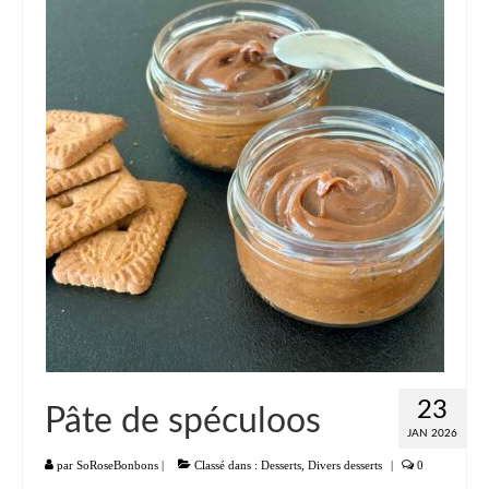
23
Pâte de spéculoos
JAN 2026
par
SoRoseBonbons
|
Classé dans :
Desserts
,
Divers desserts
|
0