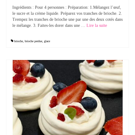
Ingrédients : Pour 4 personnes : Préparation: 1.Mélangez l’œuf,
Tartes Pizzas Croq’
le sucre et la crème liquide. Préparez vos tranches de brioche. 2.
Trempez les tranches de brioche une par une des deux cotés dans
Viandes
le mélange. 3. Faites-les dorer dans une …
Lire la suite­­
Desserts
brioche
,
brioche perdue
,
glace
Bavarois Charlottes Mousses
Brownies Cookies Muffins
Cakes Cheesecakes Pancakes
Caramel Compotes Confitures
Clafoutis Crèmes Flans
Crumbles Gâteaux secs Sablés
Friandises Mignardises
Gâteaux Tartes