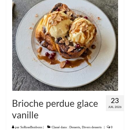
Liste
Entrées
Aumônières Feuilletés Samoussas
Blinis Cakes
Salades Verrines
Tartinades Tartines
Divers entrées
Plats
23
Brioche perdue glace
Légumes
JUIL 2026
vanille
Pâtes Riz Polenta
Poissons
par
SoRoseBonbons
|
Classé dans :
Desserts
,
Divers desserts
|
0