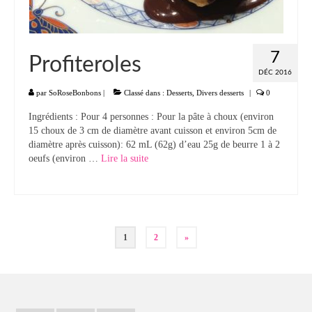
7
Profiteroles
DÉC 2016
par
SoRoseBonbons
|
Classé dans :
Desserts
,
Divers desserts
|
0
Ingrédients : Pour 4 personnes : Pour la pâte à choux (environ
15 choux de 3 cm de diamètre avant cuisson et environ 5cm de
diamètre après cuisson): 62 mL (62g) d’eau 25g de beurre 1 à 2
oeufs (environ …
Lire la suite­­
Pagination
1
2
»
des
publications