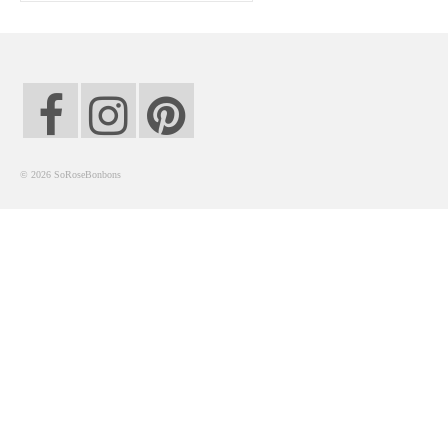
Liste
Entrées
Aumônières Feuilletés Samoussas
Blinis Cakes
© 2026 SoRoseBonbons
Salades Verrines
Tartinades Tartines
Divers entrées
Plats
Légumes
Pâtes Riz Polenta
Poissons