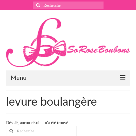
Rechercher
:
Menu
Suivez nous
levure boulangère
Instagram
Pinterest
Désolé, aucun résultat n'a été trouvé.
Rechercher
Facebook
: