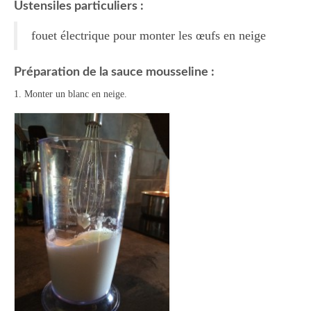
Ustensiles particuliers :
Tartes Pizzas Croq’
fouet électrique pour monter les œufs en neige
Viandes
Préparation de la sauce mousseline :
Desserts
1. Monter un blanc en neige.
Bavarois Charlottes Mousses
Brownies Cookies Muffins
Cakes Cheesecakes Pancakes
Caramel Compotes Confitures
Clafoutis Crèmes Flans
Crumbles Gâteaux secs Sablés
Friandises Mignardises
Gâteaux Tartes