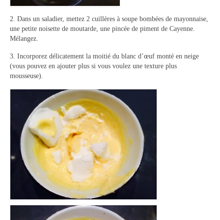
Panna cotta Tiramisu
2. Dans un saladier, mettez 2 cuillères à soupe bombées de mayonnaise,
une petite noisette de moutarde, une pincée de piment de Cayenne.
Divers desserts
Mélangez.
3. Incorporez délicatement la moitié du blanc d’œuf monté en neige
Sauces
(vous pouvez en ajouter plus si vous voulez une texture plus
mousseuse).
Boissons
Sans alcool
Cocktails
A propos
Accueil