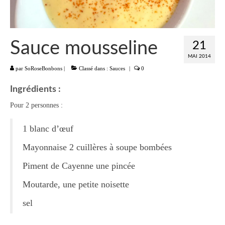
Liste
Entrées
Sauce mousseline
21
Aumônières Feuilletés Samoussas
MAI 2014
par
SoRoseBonbons
|
Classé dans :
Sauces
|
0
Blinis Cakes
Ingrédients :
Salades Verrines
Pour 2 personnes :
Tartinades Tartines
1 blanc d’œuf
Divers entrées
Mayonnaise 2 cuillères à soupe bombées
Plats
Piment de Cayenne une pincée
Légumes
Moutarde, une petite noisette
Pâtes Riz Polenta
sel
Poissons