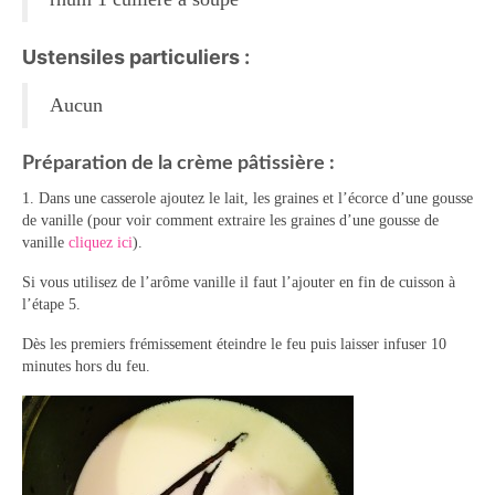
Tartes Pizzas Croq’
Ustensiles particuliers :
Viandes
Aucun
Desserts
Préparation de la crème pâtissière :
Bavarois Charlottes Mousses
1. Dans une casserole ajoutez le lait, les graines et l’écorce d’une gousse
Brownies Cookies Muffins
de vanille (pour voir comment extraire les graines d’une gousse de
vanille
cliquez ici
).
Cakes Cheesecakes Pancakes
Si vous utilisez de l’arôme vanille il faut l’ajouter en fin de cuisson à
l’étape 5.
Caramel Compotes Confitures
Dès les premiers frémissement éteindre le feu puis laisser infuser 10
Clafoutis Crèmes Flans
minutes hors du feu.
Crumbles Gâteaux secs Sablés
Friandises Mignardises
Gâteaux Tartes