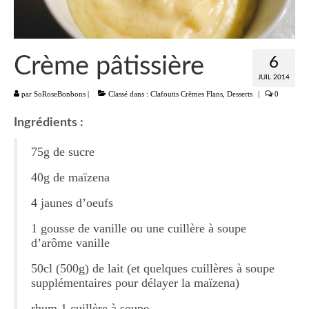
Liste
Entrées
Crème pâtissière
6
Aumônières Feuilletés Samoussas
JUIL 2014
par
SoRoseBonbons
|
Classé dans :
Clafoutis Crèmes Flans
,
Desserts
|
0
Blinis Cakes
Ingrédients :
Salades Verrines
75g de sucre
Tartinades Tartines
40g de maïzena
Divers entrées
4 jaunes d’oeufs
Plats
1 gousse de vanille ou une cuillère à soupe
d’arôme vanille
Légumes
50cl (500g) de lait (et quelques cuillères à soupe
Pâtes Riz Polenta
supplémentaires pour délayer la maïzena)
Poissons
rhum 1 cuillère à soupe