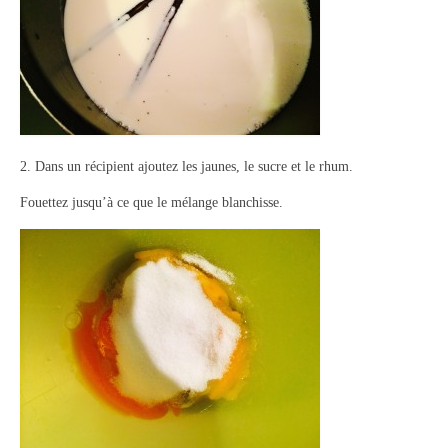
Panna cotta Tiramisu
Divers desserts
Sauces
Boissons
2. Dans un récipient ajoutez les jaunes, le sucre et le rhum.
Sans alcool
Fouettez jusqu’à ce que le mélange blanchisse.
Cocktails
A propos
Accueil