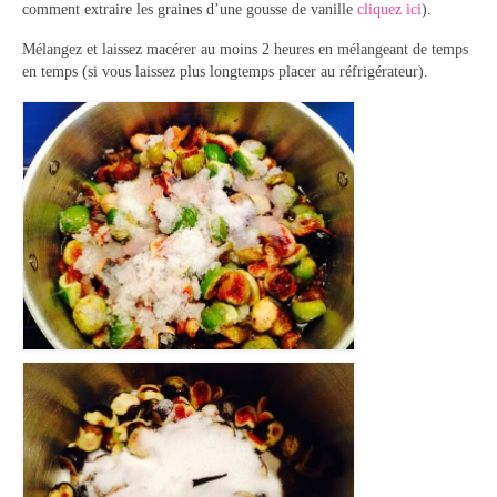
comment extraire les graines d’une gousse de vanille
cliquez ici
).
Panna cotta Tiramisu
Mélangez et laissez macérer au moins 2 heures en mélangeant de temps
en temps (si vous laissez plus longtemps placer au réfrigérateur).
Divers desserts
Sauces
Boissons
Sans alcool
Cocktails
A propos
Accueil