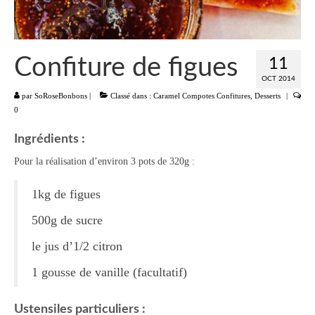
Liste
Entrées
Confiture de figues
11
Aumônières Feuilletés Samoussas
OCT 2014
par
SoRoseBonbons
|
Classé dans :
Caramel Compotes Confitures
,
Desserts
|
Blinis Cakes
0
Salades Verrines
Ingrédients :
Pour la réalisation d’environ 3 pots de 320g :
Tartinades Tartines
Divers entrées
1kg de figues
500g de sucre
Plats
le jus d’1/2 citron
Légumes
1 gousse de vanille (facultatif)
Pâtes Riz Polenta
Poissons
Ustensiles particuliers :