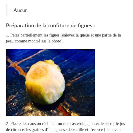
Tartes Pizzas Croq’
Aucun
Viandes
Préparation de la confiture de figues :
Desserts
1. Pelez partiellement les figues (enlevez la queue et une partie de la
peau comme montré sur la photo).
Bavarois Charlottes Mousses
Brownies Cookies Muffins
Cakes Cheesecakes Pancakes
Caramel Compotes Confitures
Clafoutis Crèmes Flans
Crumbles Gâteaux secs Sablés
Friandises Mignardises
2. Placez-les dans un récipient ou une casserole, ajoutez le sucre, le jus
de citron et les graines d’une gousse de vanille et l’écorce (pour voir
Gâteaux Tartes