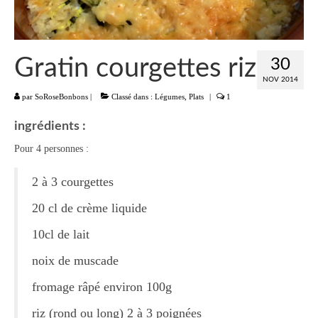
Liste
Entrées
Gratin courgettes riz
30
Aumônières Feuilletés Samoussas
NOV 2014
par
SoRoseBonbons
|
Classé dans :
Légumes
,
Plats
|
1
Blinis Cakes
ingrédients :
Salades Verrines
Pour 4 personnes :
Tartinades Tartines
2 à 3 courgettes
Divers entrées
20 cl de crème liquide
Plats
10cl de lait
Légumes
noix de muscade
Pâtes Riz Polenta
fromage râpé environ 100g
Poissons
riz (rond ou long) 2 à 3 poignées