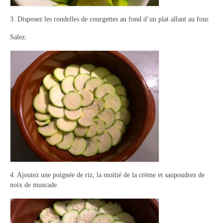
Panna cotta Tiramisu
3. Disposez les rondelles de courgettes au fond d’un plat allant au four.
Salez.
Divers desserts
Sauces
Boissons
Sans alcool
Cocktails
A propos
Accueil
4. Ajoutez une poignée de riz, la moitié de la crème et saupoudrez de
noix de muscade.