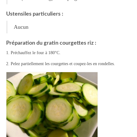
Tartes Pizzas Croq’
Ustensiles particuliers :
Viandes
Aucun
Desserts
Préparation du gratin courgettes riz :
Bavarois Charlottes Mousses
1. Préchauffez le four à 180°C.
Brownies Cookies Muffins
2. Pelez partiellement les courgettes et coupez-les en rondelles.
Cakes Cheesecakes Pancakes
Caramel Compotes Confitures
Clafoutis Crèmes Flans
Crumbles Gâteaux secs Sablés
Friandises Mignardises
Gâteaux Tartes