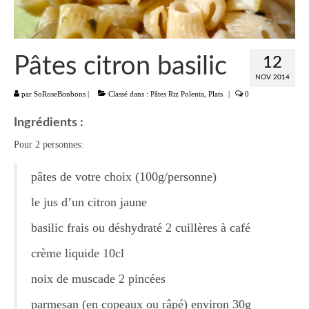
Liste
Entrées
Pâtes citron basilic
12
Aumônières Feuilletés Samoussas
NOV 2014
par
SoRoseBonbons
|
Classé dans :
Pâtes Riz Polenta
,
Plats
|
0
Blinis Cakes
Ingrédients :
Salades Verrines
Pour 2 personnes:
Tartinades Tartines
pâtes de votre choix (100g/personne)
Divers entrées
le jus d’un citron jaune
Plats
basilic frais ou déshydraté 2 cuillères à café
Légumes
crème liquide 10cl
Pâtes Riz Polenta
noix de muscade 2 pincées
Poissons
parmesan (en copeaux ou râpé) environ 30g