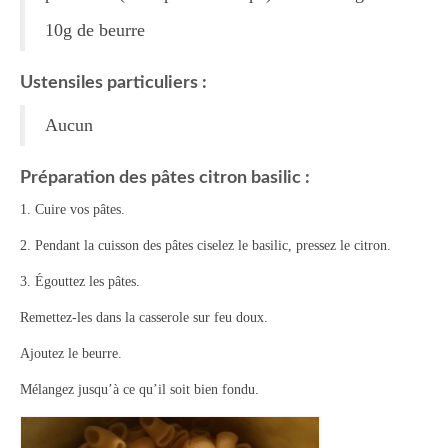
10g de beurre
Tartes Pizzas Croq’
Viandes
Ustensiles particuliers :
Desserts
Aucun
Bavarois Charlottes Mousses
Préparation des pâtes citron basilic :
Brownies Cookies Muffins
1. Cuire vos pâtes.
Cakes Cheesecakes Pancakes
2. Pendant la cuisson des pâtes ciselez le basilic, pressez le citron.
Caramel Compotes Confitures
3. Égouttez les pâtes.
Clafoutis Crèmes Flans
Remettez-les dans la casserole sur feu doux.
Ajoutez le beurre.
Crumbles Gâteaux secs Sablés
Mélangez jusqu’à ce qu’il soit bien fondu.
Friandises Mignardises
Gâteaux Tartes