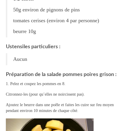
Tartes Pizzas Croq’
50g environ de pignons de pins
tomates cerises (environ 4 par personne)
Viandes
beurre 10g
Desserts
Bavarois Charlottes Mousses
Ustensiles particuliers :
Brownies Cookies Muffins
Aucun
Cakes Cheesecakes Pancakes
Préparation de la salade pommes poires grison :
Caramel Compotes Confitures
1. Pelez et coupez les pommes en 8.
Clafoutis Crèmes Flans
Citronnez-les (pour qu’elles ne noircissent pas).
Crumbles Gâteaux secs Sablés
Ajoutez le beurre dans une poêle et faites les cuire sur feu moyen
pendant environ 10 minutes de chaque côté.
Friandises Mignardises
Gâteaux Tartes