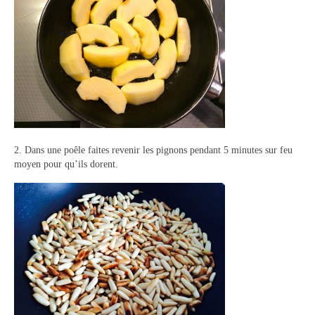
Panna cotta Tiramisu
Divers desserts
Sauces
Boissons
Sans alcool
2. Dans une poêle faites revenir les pignons pendant 5 minutes sur feu
moyen pour qu’ils dorent.
Cocktails
A propos
Accueil