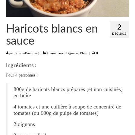
Liste
Entrées
Haricots blancs en
2
Aumônières Feuilletés Samoussas
DÉC 2015
sauce
Blinis Cakes
par
SoRoseBonbons
|
Classé dans :
Légumes
,
Plats
|
0
Salades Verrines
Ingrédients :
Tartinades Tartines
Pour 4 personnes :
Divers entrées
800g de haricots blancs préparés (et non cuisinés)
Plats
en boîte
4 tomates et une cuillère à soupe de concentré de
Légumes
tomates (ou 600g de pulpe de tomates)
Pâtes Riz Polenta
2 oignons
Poissons