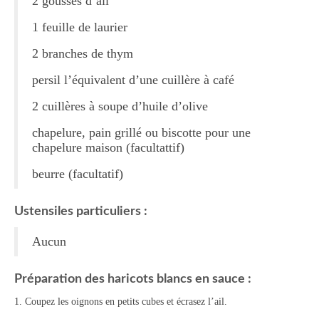
2 gousses d’ail
Tartes Pizzas Croq’
1 feuille de laurier
Viandes
2 branches de thym
persil l’équivalent d’une cuillère à café
Desserts
2 cuillères à soupe d’huile d’olive
Bavarois Charlottes Mousses
chapelure, pain grillé ou biscotte pour une
Brownies Cookies Muffins
chapelure maison (facultattif)
Cakes Cheesecakes Pancakes
beurre (facultatif)
Caramel Compotes Confitures
Ustensiles particuliers :
Clafoutis Crèmes Flans
Aucun
Crumbles Gâteaux secs Sablés
Préparation des haricots blancs en sauce :
Friandises Mignardises
1. Coupez les oignons en petits cubes et écrasez l’ail.
Gâteaux Tartes