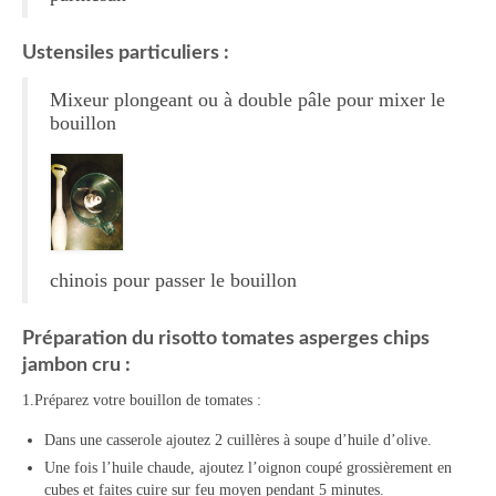
Panna cotta Tiramisu
Ustensiles particuliers :
Divers desserts
Mixeur plongeant ou à double pâle pour mixer le
bouillon
Sauces
Boissons
Sans alcool
Cocktails
chinois pour passer le bouillon
A propos
Préparation du risotto tomates asperges chips
Accueil
jambon cru :
1.Préparez votre bouillon de tomates :
Dans une casserole ajoutez 2 cuillères à soupe d’huile d’olive.
Une fois l’huile chaude, ajoutez l’oignon coupé grossièrement en
cubes et faites cuire sur feu moyen pendant 5 minutes.