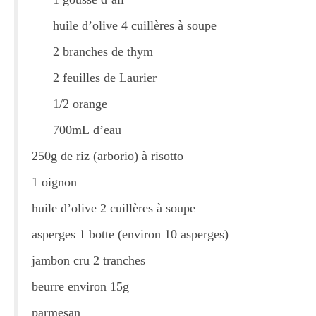
Tartes Pizzas Croq’
huile d’olive 4 cuillères à soupe
2 branches de thym
Viandes
2 feuilles de Laurier
Desserts
1/2 orange
Bavarois Charlottes Mousses
700mL d’eau
Brownies Cookies Muffins
250g de riz (arborio) à risotto
Cakes Cheesecakes Pancakes
1 oignon
Caramel Compotes Confitures
huile d’olive 2 cuillères à soupe
Clafoutis Crèmes Flans
asperges 1 botte (environ 10 asperges)
Crumbles Gâteaux secs Sablés
jambon cru 2 tranches
Friandises Mignardises
beurre environ 15g
Gâteaux Tartes
parmesan