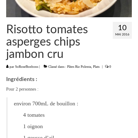
Liste
Entrées
Risotto tomates
10
Aumônières Feuilletés Samoussas
MAI 2016
asperges chips
Blinis Cakes
jambon cru
Salades Verrines
par
SoRoseBonbons
|
Classé dans :
Pâtes Riz Polenta
,
Plats
|
0
Tartinades Tartines
Ingrédients :
Divers entrées
Pour 2 personnes :
Plats
environ 700mL de bouillon :
Légumes
4 tomates
Pâtes Riz Polenta
1 oignon
Poissons
1 gousse d’ail