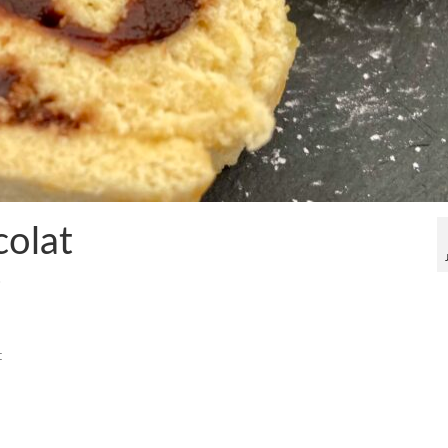
colat
0
: