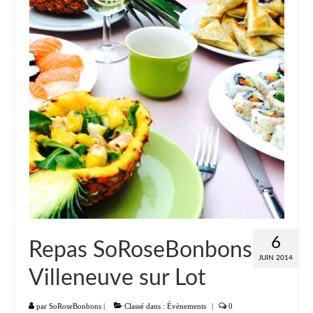
Liste
Entrées
Aumônières Feuilletés Samoussas
Blinis Cakes
Salades Verrines
Tartinades Tartines
Divers entrées
Plats
6
Repas SoRoseBonbons
Légumes
JUIN 2014
Villeneuve sur Lot
Pâtes Riz Polenta
Poissons
par
SoRoseBonbons
|
Classé dans :
Évènements
|
0