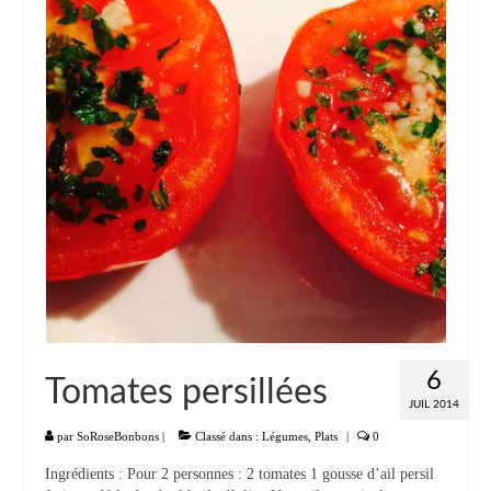
Liste
Entrées
Aumônières Feuilletés Samoussas
Blinis Cakes
Salades Verrines
Tartinades Tartines
Divers entrées
Plats
6
Tomates persillées
Légumes
JUIL 2014
Pâtes Riz Polenta
par
SoRoseBonbons
|
Classé dans :
Légumes
,
Plats
|
0
Ingrédients : Pour 2 personnes : 2 tomates 1 gousse d’ail persil
Poissons