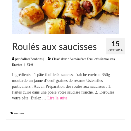
Panna cotta Tiramisu
Divers desserts
Sauces
15
Roulés aux saucisses
Boissons
OCT 2014
Sans alcool
par
SoRoseBonbons
|
Classé dans :
Aumônières Feuilletés Samoussas
,
Entrées
|
0
Cocktails
Ingrédients : 1 pâte feuilletée saucisse fraiche environ 350g
moutarde un jaune d’oeuf graines de sésame Ustensiles
A propos
particuliers : Aucun Préparation des roulés aux saucisses : 1.
Faites cuire dans une poêle votre saucisse fraiche. 2. Déroulez
Accueil
votre pâte. Étalez …
Lire la suite­­
saucisses