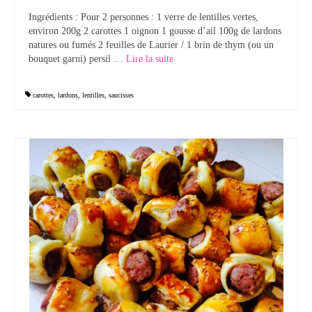
Ingrédients : Pour 2 personnes : 1 verre de lentilles vertes,
Tartes Pizzas Croq’
environ 200g 2 carottes 1 oignon 1 gousse d’ail 100g de lardons
natures ou fumés 2 feuilles de Laurier / 1 brin de thym (ou un
Viandes
bouquet garni) persil …
Lire la suite­­
Desserts
carottes
,
lardons
,
lentilles
,
saucisses
Bavarois Charlottes Mousses
Brownies Cookies Muffins
Cakes Cheesecakes Pancakes
Caramel Compotes Confitures
Clafoutis Crèmes Flans
Crumbles Gâteaux secs Sablés
Friandises Mignardises
Gâteaux Tartes