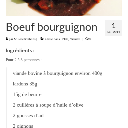
Liste
Entrées
Boeuf bourguignon
1
Aumônières Feuilletés Samoussas
SEP 2014
par
SoRoseBonbons
|
Classé dans :
Plats
,
Viandes
|
0
Blinis Cakes
Ingrédients :
Salades Verrines
Pour 2 à 3 personnes :
Tartinades Tartines
viande bovine à bourguignon environ 400g
Divers entrées
lardons 35g
Plats
15g de beurre
Légumes
2 cuillères à soupe d’huile d’olive
Pâtes Riz Polenta
2 gousses d’ail
Poissons
2 oignons