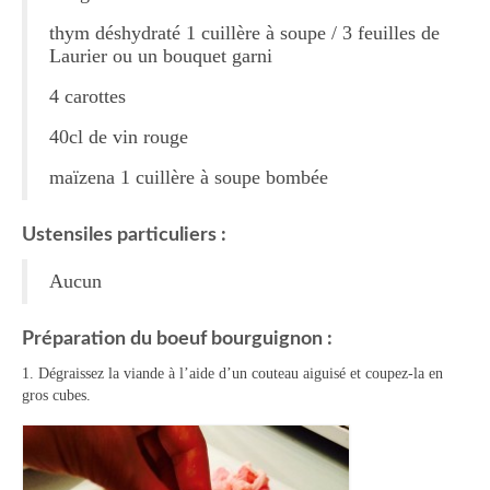
thym déshydraté 1 cuillère à soupe / 3 feuilles de
Tartes Pizzas Croq’
Laurier ou un bouquet garni
Viandes
4 carottes
Desserts
40cl de vin rouge
Bavarois Charlottes Mousses
maïzena 1 cuillère à soupe bombée
Brownies Cookies Muffins
Ustensiles particuliers :
Cakes Cheesecakes Pancakes
Aucun
Caramel Compotes Confitures
Préparation du boeuf bourguignon :
Clafoutis Crèmes Flans
1. Dégraissez la viande à l’aide d’un couteau aiguisé et coupez-la en
Crumbles Gâteaux secs Sablés
gros cubes.
Friandises Mignardises
Gâteaux Tartes