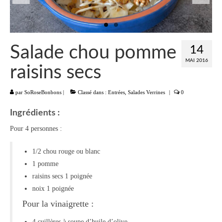
Liste
Entrées
Salade chou pomme
14
Aumônières Feuilletés Samoussas
MAI 2016
raisins secs
Blinis Cakes
par
SoRoseBonbons
|
Classé dans :
Entrées
,
Salades Verrines
|
0
Salades Verrines
Ingrédients :
Tartinades Tartines
Pour 4 personnes :
Divers entrées
1/2 chou rouge ou blanc
Plats
1 pomme
Légumes
raisins secs 1 poignée
noix 1 poignée
Pâtes Riz Polenta
Pour la vinaigrette :
Poissons
4 cuillères à soupe d’huile d’olive