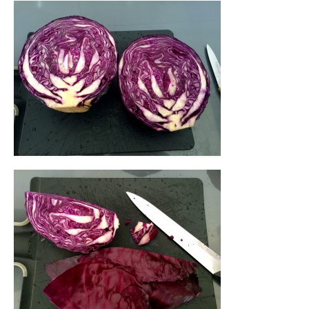
Panna cotta Tiramisu
Divers desserts
Sauces
Boissons
Sans alcool
Cocktails
A propos
Accueil