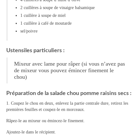
2 cuillères à soupe de vinaigre balsamique
Tartes Pizzas Croq’
1 cuillère à soupe de miel
Viandes
1 cuillère à café de moutarde
sel/poivre
Desserts
Bavarois Charlottes Mousses
Ustensiles particuliers :
Brownies Cookies Muffins
Mixeur avec lame pour râper (si vous n’avez pas
de mixeur vous pouvez émincer finement le
Cakes Cheesecakes Pancakes
chou)
Caramel Compotes Confitures
Préparation de la salade chou pomme raisins secs :
Clafoutis Crèmes Flans
1. Coupez le chou en deux, enlevez la partie centrale dure, retirez les
premières feuilles et coupez-le en morceaux.
Crumbles Gâteaux secs Sablés
Râpez-le au mixeur ou émincez-le finement.
Friandises Mignardises
Ajoutez-le dans le récipient.
Gâteaux Tartes