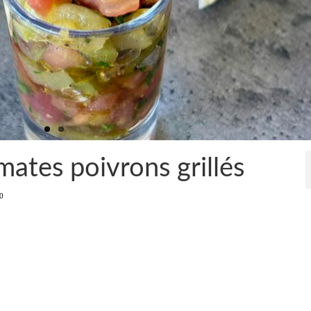
ates poivrons grillés
0