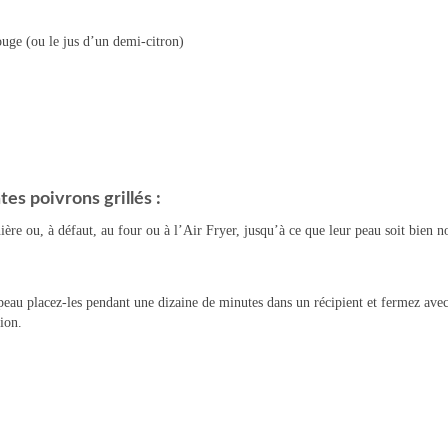
ouge (ou le jus d’un demi-citron)
es poivrons grillés :
ère ou, à défaut, au four ou à l’Air Fryer, jusqu’à ce que leur peau soit bien no
 la peau placez-les pendant une dizaine de minutes dans un récipient et fermez ave
ion.