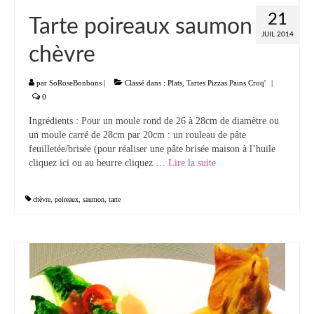
21
Tarte poireaux saumon
JUIL 2014
chèvre
par
SoRoseBonbons
|
Classé dans :
Plats
,
Tartes Pizzas Pains Croq'
|
0
Ingrédients : Pour un moule rond de 26 à 28cm de diamètre ou
un moule carré de 28cm par 20cm : un rouleau de pâte
feuilletée/brisée (pour réaliser une pâte brisée maison à l’huile
cliquez ici ou au beurre cliquez …
Lire la suite­­
chèvre
,
poireaux
,
saumon
,
tarte