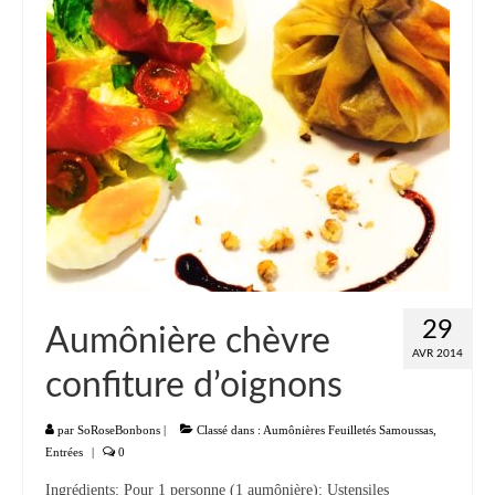
29
Aumônière chèvre
AVR 2014
confiture d’oignons
par
SoRoseBonbons
|
Classé dans :
Aumônières Feuilletés Samoussas
,
Entrées
|
0
Ingrédients: Pour 1 personne (1 aumônière): Ustensiles