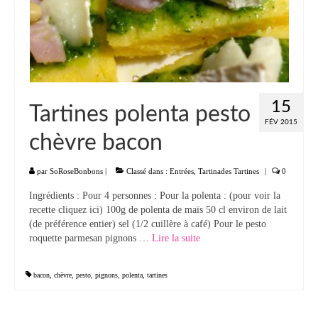
Panna cotta Tiramisu
Divers desserts
Sauces
15
Tartines polenta pesto
Boissons
FÉV 2015
chèvre bacon
Sans alcool
Cocktails
par
SoRoseBonbons
|
Classé dans :
Entrées
,
Tartinades Tartines
|
0
Ingrédients : Pour 4 personnes : Pour la polenta : (pour voir la
A propos
recette cliquez ici) 100g de polenta de maïs 50 cl environ de lait
(de préférence entier) sel (1/2 cuillère à café) Pour le pesto
Accueil
roquette parmesan pignons …
Lire la suite­­
bacon
,
chèvre
,
pesto
,
pignons
,
polenta
,
tartines