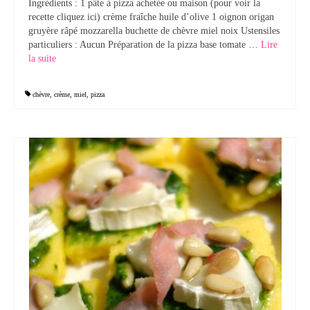
Ingrédients : 1 pâte à pizza achetée ou maison (pour voir la
recette cliquez ici) crème fraîche huile d’olive 1 oignon origan
Tartes Pizzas Croq’
gruyère râpé mozzarella buchette de chèvre miel noix Ustensiles
particuliers : Aucun Préparation de la pizza base tomate …
Lire
Viandes
la suite­­
Desserts
chèvre
,
crème
,
miel
,
pizza
Bavarois Charlottes Mousses
Brownies Cookies Muffins
Cakes Cheesecakes Pancakes
Caramel Compotes Confitures
Clafoutis Crèmes Flans
Crumbles Gâteaux secs Sablés
Friandises Mignardises
Gâteaux Tartes