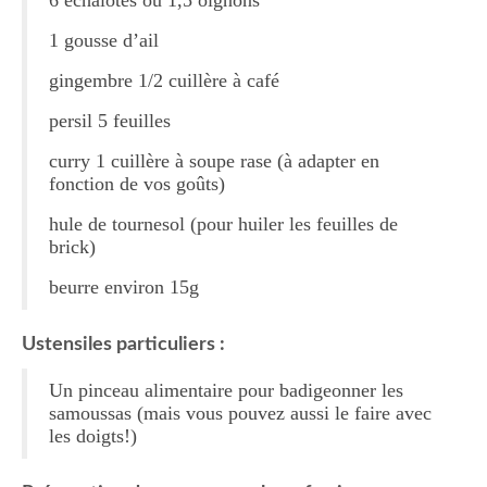
6 échalotes ou 1,5 oignons
Tartes Pizzas Croq’
1 gousse d’ail
Viandes
gingembre 1/2 cuillère à café
persil 5 feuilles
Desserts
curry 1 cuillère à soupe rase (à adapter en
Bavarois Charlottes Mousses
fonction de vos goûts)
Brownies Cookies Muffins
hule de tournesol (pour huiler les feuilles de
brick)
Cakes Cheesecakes Pancakes
beurre environ 15g
Caramel Compotes Confitures
Ustensiles particuliers :
Clafoutis Crèmes Flans
Un pinceau alimentaire pour badigeonner les
Crumbles Gâteaux secs Sablés
samoussas (mais vous pouvez aussi le faire avec
les doigts!)
Friandises Mignardises
Gâteaux Tartes