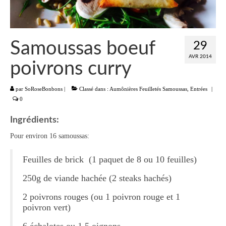
Liste
Entrées
Samoussas boeuf
29
Aumônières Feuilletés Samoussas
AVR 2014
poivrons curry
Blinis Cakes
par
SoRoseBonbons
|
Classé dans :
Aumônières Feuilletés Samoussas
,
Entrées
|
Salades Verrines
0
Tartinades Tartines
Ingrédients:
Pour environ 16 samoussas:
Divers entrées
Feuilles de brick (1 paquet de 8 ou 10 feuilles)
Plats
250g de viande hachée (2 steaks hachés)
Légumes
2 poivrons rouges (ou 1 poivron rouge et 1
Pâtes Riz Polenta
poivron vert)
Poissons