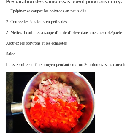
Préparation des samoussas boeuf poivrons curry:
Panna cotta Tiramisu
1. Épépinez et coupez les poivrons en petits dés.
2. Coupez les échalotes en petits dés.
Divers desserts
2. Mettez 3 cuillères à soupe d’huile d’olive dans une casserole/poêle.
Sauces
Ajoutez les poivrons et les échalotes.
Boissons
Salez.
Sans alcool
Laissez cuire sur feux moyen pendant environ 20 minutes, sans couvrir.
Cocktails
A propos
Accueil