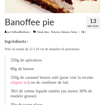
Liste
Entrées
Banoffee pie
13
Aumônières Feuilletés Samoussas
MAI 2014
par
SoRoseBonbons
|
Classé dans :
Desserts
,
Gâteaux Tartes
|
1
Blinis Cakes
Ingrédients :
Salades Verrines
Pour un moule de 22 à 24 cm de diamètre (6 personnes):
Tartinades Tartines
250g de spéculoos
Divers entrées
80g de beurre
Plats
250g de caramel beurre salé (pour voir la recette
cliquez ici
) ou de confiture de lait.
Légumes
30cl de crème liquide entière (au moins 30% de
Pâtes Riz Polenta
matière grasse)
Poissons
30g de sucre glace