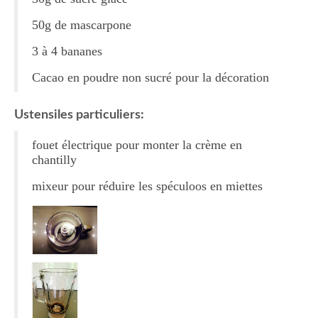
Tartes Pizzas Croq’
50g de mascarpone
3 à 4 bananes
Viandes
Cacao en poudre non sucré pour la décoration
Desserts
Bavarois Charlottes Mousses
Ustensiles particuliers:
Brownies Cookies Muffins
fouet électrique pour monter la crème en
chantilly
Cakes Cheesecakes Pancakes
mixeur pour réduire les spéculoos en miettes
Caramel Compotes Confitures
Clafoutis Crèmes Flans
Crumbles Gâteaux secs Sablés
Friandises Mignardises
Gâteaux Tartes