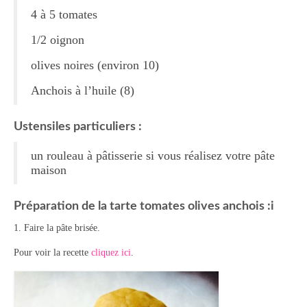
4 à 5 tomates
Tartes Pizzas Croq’
1/2 oignon
Viandes
olives noires (environ 10)
Desserts
Anchois à l’huile (8)
Bavarois Charlottes Mousses
Ustensiles particuliers :
Brownies Cookies Muffins
un rouleau à pâtisserie si vous réalisez votre pâte
Cakes Cheesecakes Pancakes
maison
Caramel Compotes Confitures
Préparation de la tarte tomates olives anchois :i
Clafoutis Crèmes Flans
1. Faire la pâte brisée.
Crumbles Gâteaux secs Sablés
Pour voir la recette
cliquez ici
.
Friandises Mignardises
Gâteaux Tartes