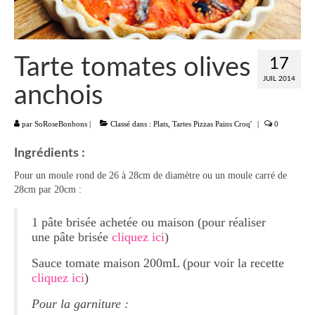
Liste
Entrées
Tarte tomates olives
17
Aumônières Feuilletés Samoussas
JUIL 2014
anchois
Blinis Cakes
par
SoRoseBonbons
|
Classé dans :
Plats
,
Tartes Pizzas Pains Croq'
|
0
Salades Verrines
Ingrédients :
Tartinades Tartines
Pour un moule rond de 26 à 28cm de diamètre ou un moule carré de
28cm par 20cm :
Divers entrées
1 pâte brisée achetée ou maison (pour réaliser
Plats
une pâte brisée
cliquez ici
)
Légumes
Sauce tomate maison 200mL (pour voir la recette
cliquez ici
)
Pâtes Riz Polenta
Pour la garniture :
Poissons