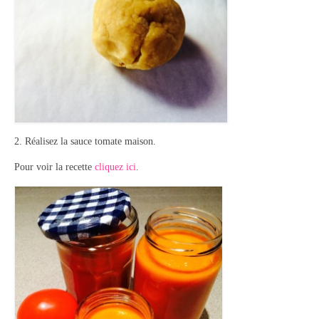
Panna cotta Tiramisu
Divers desserts
Sauces
Boissons
Sans alcool
2. Réalisez la sauce tomate maison.
Pour voir la recette
cliquez ici
.
Cocktails
A propos
Accueil