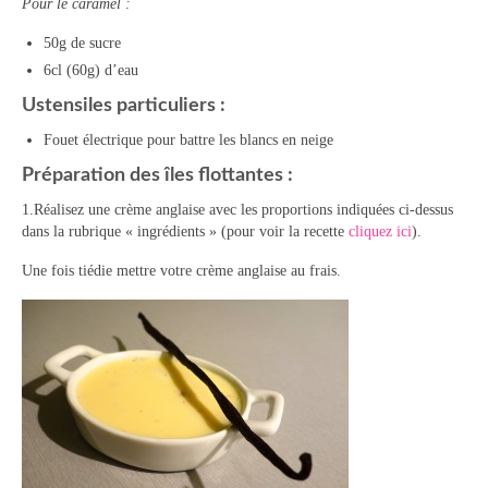
Pour le caramel :
Tartes Pizzas Croq’
50g de sucre
6cl (60g) d’eau
Viandes
Ustensiles particuliers :
Desserts
Fouet électrique pour battre les blancs en neige
Bavarois Charlottes Mousses
Préparation des îles flottantes :
1.Réalisez une crème anglaise avec les proportions indiquées ci-dessus
Brownies Cookies Muffins
dans la rubrique « ingrédients » (pour voir la recette
cliquez ici
).
Cakes Cheesecakes Pancakes
Une fois tiédie mettre votre crème anglaise au frais.
Caramel Compotes Confitures
Clafoutis Crèmes Flans
Crumbles Gâteaux secs Sablés
Friandises Mignardises
Gâteaux Tartes