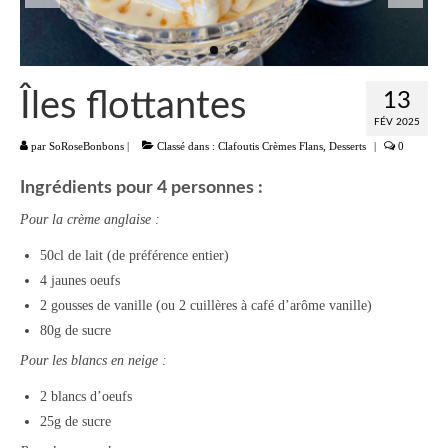
Liste
Entrées
Îles flottantes
13
Aumônières Feuilletés Samoussas
FÉV 2025
par
SoRoseBonbons
|
Classé dans :
Clafoutis Crèmes Flans
,
Desserts
|
0
Blinis Cakes
Ingrédients pour 4 personnes :
Salades Verrines
Pour la crème anglaise :
Tartinades Tartines
50cl de lait (de préférence entier)
Divers entrées
4 jaunes oeufs
2 gousses de vanille (ou 2 cuillères à café d’arôme vanille)
Plats
80g de sucre
Légumes
Pour les blancs en neige :
Pâtes Riz Polenta
2 blancs d’oeufs
25g de sucre
Poissons