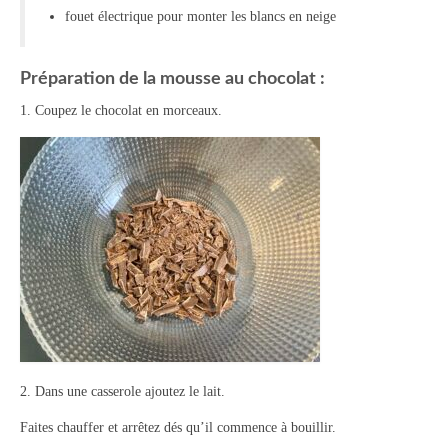
fouet électrique pour monter les blancs en neige
Tartes Pizzas Croq’
Viandes
Préparation de la mousse au chocolat :
1. Coupez le chocolat en morceaux.
Desserts
Bavarois Charlottes Mousses
Brownies Cookies Muffins
Cakes Cheesecakes Pancakes
Caramel Compotes Confitures
Clafoutis Crèmes Flans
Crumbles Gâteaux secs Sablés
2. Dans une casserole ajoutez le lait.
Friandises Mignardises
Faites chauffer et arrêtez dés qu’il commence à bouillir.
Gâteaux Tartes