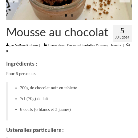
Liste
Entrées
Mousse au chocolat
5
Aumônières Feuilletés Samoussas
JUIL 2014
par
SoRoseBonbons
|
Classé dans :
Bavarois Charlottes Mousses
,
Desserts
|
Blinis Cakes
0
Salades Verrines
Ingrédients :
Tartinades Tartines
Pour 6 personnes :
Divers entrées
200g de chocolat noir en tablette
Plats
7cl (70g) de lait
Légumes
6 oeufs (6 blancs et 3 jaunes)
Pâtes Riz Polenta
Ustensiles particuliers :
Poissons