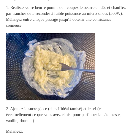
1. Réalisez votre beurre pommade : coupez le beurre en dés et chauffez
Tartes Pizzas Croq’
par tranches de 5 secondes à faible puissance au micro-ondes (300W).
Mélangez entre chaque passage jusqu’à obtenir une consistance
Viandes
crémeuse.
Desserts
Bavarois Charlottes Mousses
Brownies Cookies Muffins
Cakes Cheesecakes Pancakes
Caramel Compotes Confitures
Clafoutis Crèmes Flans
Crumbles Gâteaux secs Sablés
2. Ajoutez le sucre glace (dans l’idéal tamisé) et le sel (et
éventuellement ce que vous avez choisi pour parfumer la pâte: zeste,
Friandises Mignardises
vanille, rhum…).
Gâteaux Tartes
Mélangez.