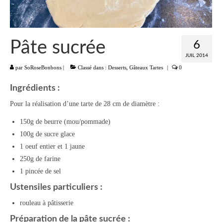
Liste
Entrées
Pâte sucrée
6
Aumônières Feuilletés Samoussas
JUIL 2014
par
SoRoseBonbons
|
Classé dans :
Desserts
,
Gâteaux Tartes
|
0
Blinis Cakes
Ingrédients :
Salades Verrines
Pour la réalisation d’une tarte de 28 cm de diamètre :
Tartinades Tartines
150g de beurre (mou/pommade)
100g de sucre glace
Divers entrées
1 oeuf entier et 1 jaune
Plats
250g de farine
1 pincée de sel
Légumes
Ustensiles particuliers :
Pâtes Riz Polenta
rouleau à pâtisserie
Poissons
Préparation de la pâte sucrée :