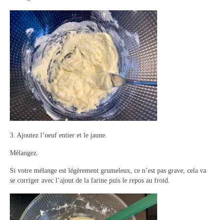
Panna cotta Tiramisu
Divers desserts
Sauces
Boissons
Sans alcool
Cocktails
3. Ajoutez l’oeuf entier et le jaune.
A propos
Mélangez.
Accueil
Si votre mélange est légèrement grumeleux, ce n’est pas grave, cela va
se corriger avec l’ajout de la farine puis le repos au froid.