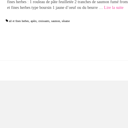
fines herbes : 1 rouleau de pâte feuilletée 2 tranches de saumon fumé from
et fines herbes type boursin 1 jaune d’oeuf ou du beurre …
Lire la suite­­
ail et fines herbes
,
apéro
,
croissants
,
saumon
,
sésame