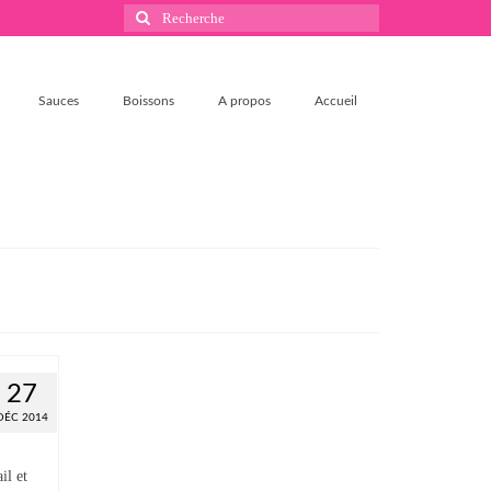
Rechercher
:
Sauces
Boissons
A propos
Accueil
27
DÉC 2014
2
il et