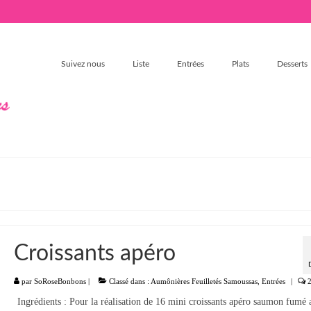
Suivez nous
Liste
Entrées
Plats
Desserts
Croissants apéro
par
SoRoseBonbons
|
Classé dans :
Aumônières Feuilletés Samoussas
,
Entrées
|
Ingrédients : Pour la réalisation de 16 mini croissants apéro saumon fumé a