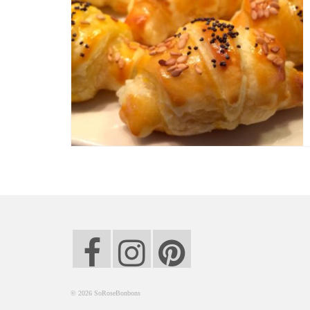
© 2026 SoRoseBonbons