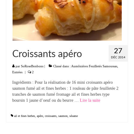
Panna cotta Tiramisu
Divers desserts
Sauces
Boissons
27
Croissants apéro
DÉC 2014
Sans alcool
par
SoRoseBonbons
|
Classé dans :
Aumônières Feuilletés Samoussas
,
Cocktails
Entrées
|
2
Ingrédients : Pour la réalisation de 16 mini croissants apéro
A propos
saumon fumé ail et fines herbes : 1 rouleau de pâte feuilletée 2
tranches de saumon fumé fromage ail et fines herbes type
Accueil
boursin 1 jaune d’oeuf ou du beurre …
Lire la suite­­
ail et fines herbes
,
apéro
,
croissants
,
saumon
,
sésame