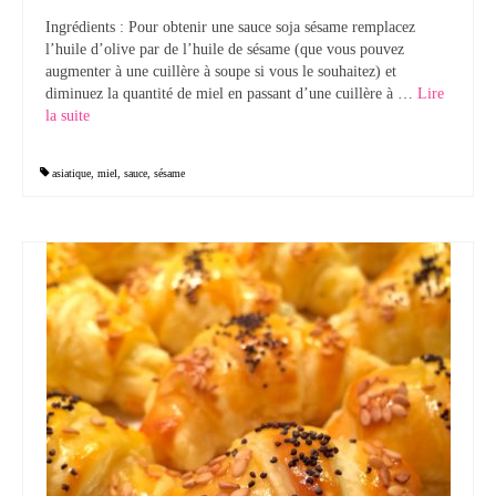
Ingrédients : Pour obtenir une sauce soja sésame remplacez
Tartes Pizzas Croq’
l’huile d’olive par de l’huile de sésame (que vous pouvez
augmenter à une cuillère à soupe si vous le souhaitez) et
Viandes
diminuez la quantité de miel en passant d’une cuillère à …
Lire
la suite­­
Desserts
Bavarois Charlottes Mousses
asiatique
,
miel
,
sauce
,
sésame
Brownies Cookies Muffins
Cakes Cheesecakes Pancakes
Caramel Compotes Confitures
Clafoutis Crèmes Flans
Crumbles Gâteaux secs Sablés
Friandises Mignardises
Gâteaux Tartes