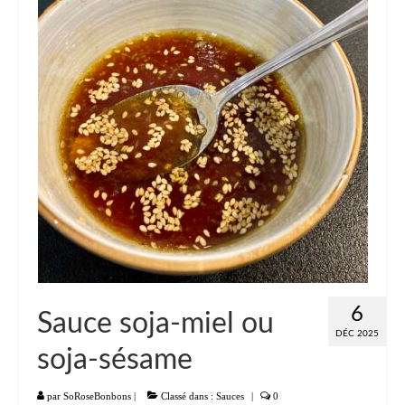
Liste
Entrées
Aumônières Feuilletés Samoussas
Blinis Cakes
Salades Verrines
Tartinades Tartines
Divers entrées
Plats
6
Sauce soja-miel ou
Légumes
DÉC 2025
soja-sésame
Pâtes Riz Polenta
Poissons
par
SoRoseBonbons
|
Classé dans :
Sauces
|
0