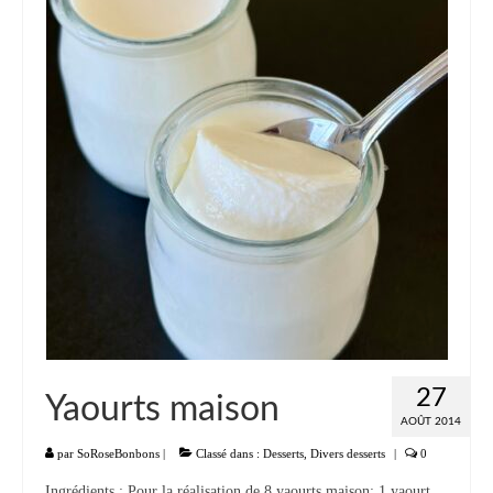
27
Yaourts maison
AOÛT 2014
par
SoRoseBonbons
|
Classé dans :
Desserts
,
Divers desserts
|
0
Ingrédients : Pour la réalisation de 8 yaourts maison: 1 yaourt