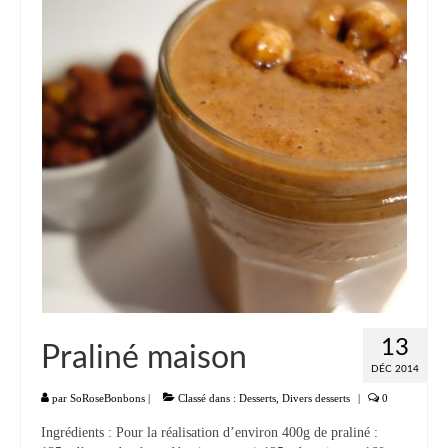
Liste
Entrées
Aumônières Feuilletés Samoussas
Blinis Cakes
Salades Verrines
Tartinades Tartines
Divers entrées
Plats
13
Praliné maison
Légumes
DÉC 2014
Pâtes Riz Polenta
par
SoRoseBonbons
|
Classé dans :
Desserts
,
Divers desserts
|
0
Ingrédients : Pour la réalisation d’environ 400g de praliné :
Poissons