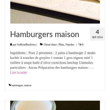
Panna cotta Tiramisu
Divers desserts
Sauces
4
Hamburgers maison
SEP 2014
Boissons
par
SoRoseBonbons
|
Classé dans :
Plats
,
Viandes
|
0
Sans alcool
Ingrédients : Pour 2 personnes : 2 pains à hamburger 2 steaks
hachés 4 tranches de gruyère 1 tomate 1 gros oignon miel 1
Cocktails
cuillère à soupe huile d’olive cornichons ketchup Ustensiles
particuliers : Aucun Préparation des hamburgers maison : …
A propos
Lire la suite­­
Accueil
hamburgers
,
maison