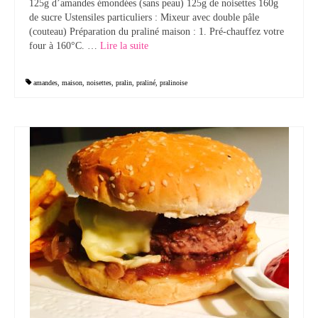
125g d’amandes émondées (sans peau) 125g de noisettes 160g
de sucre Ustensiles particuliers : Mixeur avec double pâle
Tartes Pizzas Croq’
(couteau) Préparation du praliné maison : 1. Pré-chauffez votre
four à 160°C. …
Lire la suite­­
Viandes
Desserts
amandes
,
maison
,
noisettes
,
pralin
,
praliné
,
pralinoise
Bavarois Charlottes Mousses
Brownies Cookies Muffins
Cakes Cheesecakes Pancakes
Caramel Compotes Confitures
Clafoutis Crèmes Flans
Crumbles Gâteaux secs Sablés
Friandises Mignardises
Gâteaux Tartes