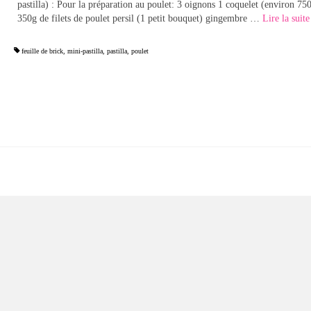
pastilla) : Pour la préparation au poulet: 3 oignons 1 coquelet (environ 75
350g de filets de poulet persil (1 petit bouquet) gingembre …
Lire la suite­­
feuille de brick
,
mini-pastilla
,
pastilla
,
poulet