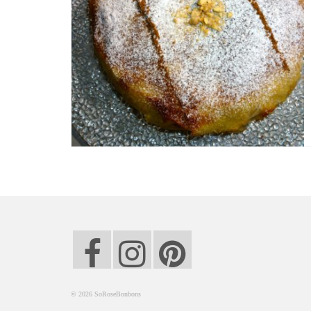
© 2026 SoRoseBonbons