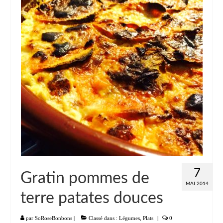
Liste
Entrées
Aumônières Feuilletés Samoussas
Blinis Cakes
Salades Verrines
Tartinades Tartines
Divers entrées
Plats
7
Gratin pommes de
Légumes
MAI 2014
terre patates douces
Pâtes Riz Polenta
Poissons
par
SoRoseBonbons
|
Classé dans :
Légumes
,
Plats
|
0