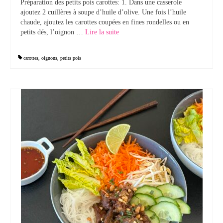
Préparation des petits pois carottes: 1. Dans une casserole
ajoutez 2 cuillères à soupe d’huile d’olive. Une fois l’huile
Tartes Pizzas Croq’
chaude, ajoutez les carottes coupées en fines rondelles ou en
petits dés, l’oignon …
Lire la suite­­
Viandes
Desserts
carottes
,
oignons
,
petits pois
Bavarois Charlottes Mousses
Brownies Cookies Muffins
Cakes Cheesecakes Pancakes
Caramel Compotes Confitures
Clafoutis Crèmes Flans
Crumbles Gâteaux secs Sablés
Friandises Mignardises
Gâteaux Tartes