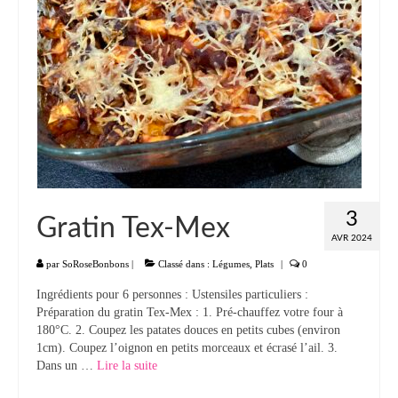
3
Gratin Tex-Mex
AVR 2024
par
SoRoseBonbons
|
Classé dans :
Légumes
,
Plats
|
0
Ingrédients pour 6 personnes : Ustensiles particuliers :
Préparation du gratin Tex-Mex : 1. Pré-chauffez votre four à
180°C. 2. Coupez les patates douces en petits cubes (environ
1cm). Coupez l’oignon en petits morceaux et écrasé l’ail. 3.
Dans un …
Lire la suite­­