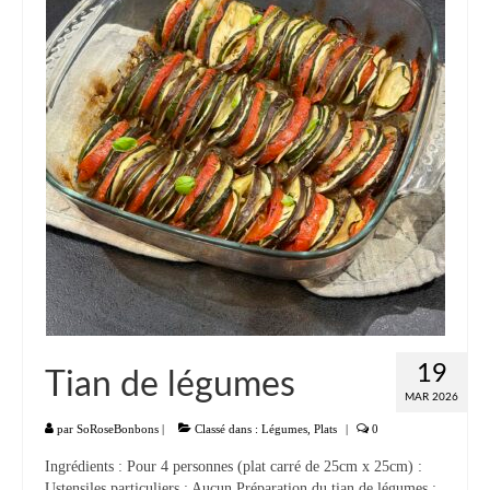
19
Tian de légumes
MAR 2026
par
SoRoseBonbons
|
Classé dans :
Légumes
,
Plats
|
0
Ingrédients : Pour 4 personnes (plat carré de 25cm x 25cm) :
Ustensiles particuliers : Aucun Préparation du tian de légumes :