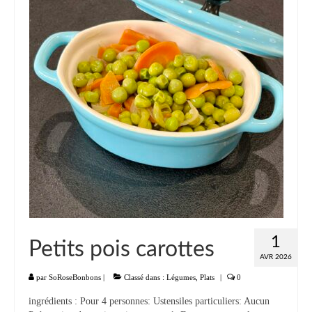
Liste
Entrées
Aumônières Feuilletés Samoussas
Blinis Cakes
Salades Verrines
Tartinades Tartines
Divers entrées
Plats
1
Petits pois carottes
Légumes
AVR 2026
Pâtes Riz Polenta
par
SoRoseBonbons
|
Classé dans :
Légumes
,
Plats
|
0
ingrédients : Pour 4 personnes: Ustensiles particuliers: Aucun
Poissons