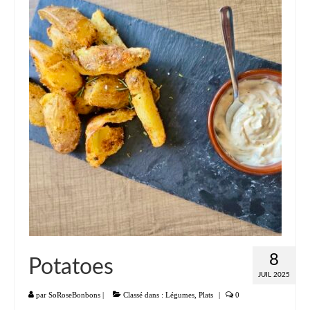
8
Potatoes
JUIL 2025
par
SoRoseBonbons
|
Classé dans :
Légumes
,
Plats
|
0