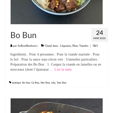
Panna cotta Tiramisu
Divers desserts
Sauces
24
Bo Bun
MAR 2026
Boissons
par
SoRoseBonbons
|
Classé dans :
Légumes
,
Plats
,
Viandes
|
0
Sans alcool
Ingrédients : Pour 4 personnes : Pour la viande marinée : Pour
le bol : Pour la sauce soja-citron vert : Ustensiles particuliers :
Cocktails
Préparation des Bo Bon : 1. Coupez la viande en lamelles ou en
morceaux (dont l’épaisseur …
Lire la suite­­
A propos
Accueil
asiatique
,
Bo bun
,
Ga Bun
,
Heo Bun
,
tofu
,
Tom Bun