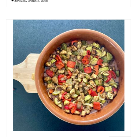
aubergine
,
courgette
,
gratin