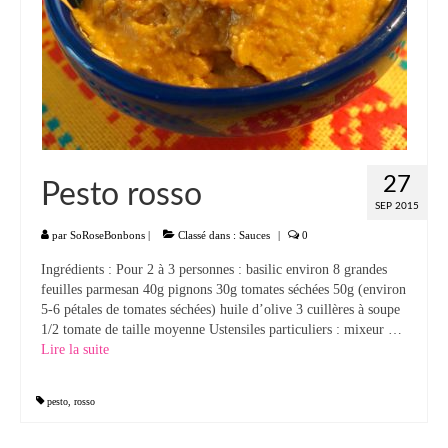
27
Pesto rosso
SEP 2015
par
SoRoseBonbons
|
Classé dans :
Sauces
|
0
Ingrédients : Pour 2 à 3 personnes : basilic environ 8 grandes
feuilles parmesan 40g pignons 30g tomates séchées 50g (environ
5-6 pétales de tomates séchées) huile d’olive 3 cuillères à soupe
1/2 tomate de taille moyenne Ustensiles particuliers : mixeur …
Lire la suite­­
pesto
,
rosso