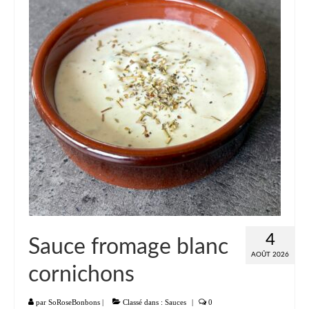
Liste
Entrées
Aumônières Feuilletés Samoussas
Blinis Cakes
Salades Verrines
Tartinades Tartines
Divers entrées
Plats
4
Sauce fromage blanc
Légumes
AOÛT 2026
cornichons
Pâtes Riz Polenta
Poissons
par
SoRoseBonbons
|
Classé dans :
Sauces
|
0