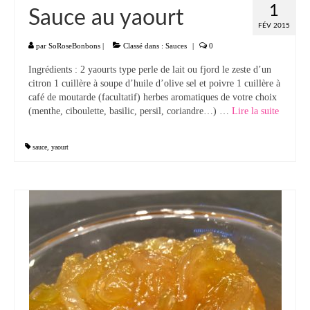
1
Sauce au yaourt
FÉV 2015
par
SoRoseBonbons
|
Classé dans :
Sauces
|
0
Ingrédients : 2 yaourts type perle de lait ou fjord le zeste d’un
citron 1 cuillère à soupe d’huile d’olive sel et poivre 1 cuillère à
café de moutarde (facultatif) herbes aromatiques de votre choix
(menthe, ciboulette, basilic, persil, coriandre…) …
Lire la suite­­
sauce
,
yaourt