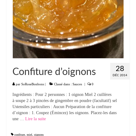
28
Confiture d’oignons
DÉC 2014
par
SoRoseBonbons
|
Classé dans :
Sauces
|
0
Ingrédients : Pour 2 personnes : 1 oignon Miel 2 cuillères
à soupe 2 à 3 pincées de gingembre en poudre (facultatif) sel
Ustensiles particuliers : Aucun Préparation de la confiture
d’oignon : 1. Coupez (Émincez) les oignons. Placez-les dans
une …
Lire la suite­­
confiture
,
miel
,
oignons