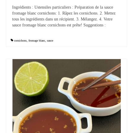
Ingrédients : Ustensiles particuliers : Préparation de la sauce
Tartes Pizzas Croq’
fromage blanc cornichons: 1. Râpez les cornichons. 2. Mettez
tous les ingrédients dans un récipient. 3. Mélangez. 4. Votre
Viandes
sauce fromage blanc cornichons est prête! Suggestions :
Desserts
cornichons
,
fromage blanc
,
sauce
Bavarois Charlottes Mousses
Brownies Cookies Muffins
Cakes Cheesecakes Pancakes
Caramel Compotes Confitures
Clafoutis Crèmes Flans
Crumbles Gâteaux secs Sablés
Friandises Mignardises
Gâteaux Tartes