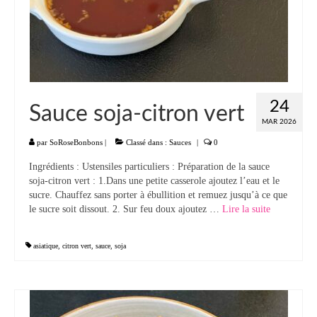
Panna cotta Tiramisu
Divers desserts
Sauces
24
Sauce soja-citron vert
Boissons
MAR 2026
Sans alcool
par
SoRoseBonbons
|
Classé dans :
Sauces
|
0
Ingrédients : Ustensiles particuliers : Préparation de la sauce
Cocktails
soja-citron vert : 1.Dans une petite casserole ajoutez l’eau et le
sucre. Chauffez sans porter à ébullition et remuez jusqu’à ce que
A propos
le sucre soit dissout. 2. Sur feu doux ajoutez …
Lire la suite­­
Accueil
asiatique
,
citron vert
,
sauce
,
soja