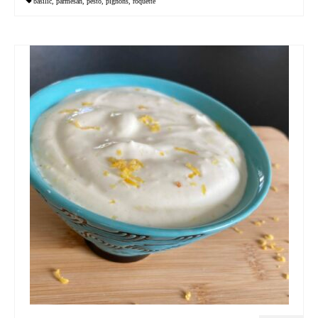
basilic
,
parmesan
,
pesto
,
pignons
,
roquette