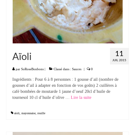
11
Aïoli
JUIL 2015
par
SoRoseBonbons
|
Classé dans :
Sauces
|
0
Ingrédients : Pour 6 à 8 personnes : 1 gousse d’ail (nombre de
gousses d’ail à adapter en fonction de vos goûts) 2 cuillères à
café bombées de moutarde 1 jaune d’oeuf 20cl d’huile de
tournesol 10 cl d’huile d’olive …
Lire la suite­­
aïoli
,
mayonnaise
,
rouille