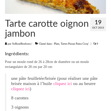
Liste
Entrées
Tarte carotte oignon
19
Aumônières Feuilletés Samoussas
OCT 2015
jambon
Blinis Cakes
par
SoRoseBonbons
|
Classé dans :
Plats
,
Tartes Pizzas Pains Croq'
|
0
Salades Verrines
Ingrédients:
Tartinades Tartines
Pour un moule rond de 26 à 28cm de diamètre ou un moule
rectangulaire de 28 cm par 20 cm:
Divers entrées
une pâte feuilletée/brisée (pour réaliser une pâte
Plats
brisée maison à l’huile
cliquez ici
ou au beurre
Légumes
cliquez ici
)
8 carottes
Pâtes Riz Polenta
3 oignons
Poissons