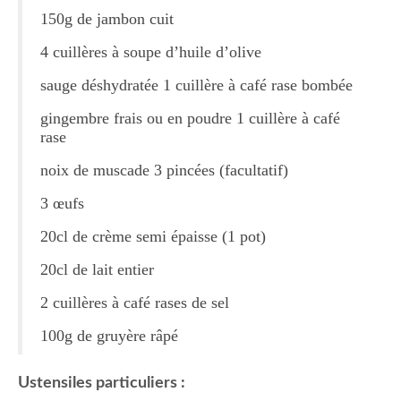
150g de jambon cuit
Tartes Pizzas Croq’
4 cuillères à soupe d’huile d’olive
Viandes
sauge déshydratée 1 cuillère à café rase bombée
Desserts
gingembre frais ou en poudre 1 cuillère à café
rase
Bavarois Charlottes Mousses
noix de muscade 3 pincées (facultatif)
Brownies Cookies Muffins
3 œufs
Cakes Cheesecakes Pancakes
20cl de crème semi épaisse (1 pot)
Caramel Compotes Confitures
20cl de lait entier
Clafoutis Crèmes Flans
2 cuillères à café rases de sel
Crumbles Gâteaux secs Sablés
100g de gruyère râpé
Friandises Mignardises
Ustensiles particuliers :
Gâteaux Tartes