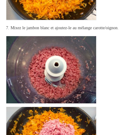
7. Mixez le jambon blanc et ajoutez-le au mélange carotte/oignon.