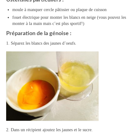
Ustensiles particuliers :
Tartes Pizzas Croq’
moule à manquer cercle pâtissier ou plaque de cuisson
fouet électrique pour monter les blancs en neige (vous pouvez les
Viandes
monter à la main mais c’est plus sportif!)
Préparation de la génoise :
Desserts
1. Séparez les blancs des jaunes d’oeufs.
Bavarois Charlottes Mousses
Brownies Cookies Muffins
Cakes Cheesecakes Pancakes
Caramel Compotes Confitures
Clafoutis Crèmes Flans
Crumbles Gâteaux secs Sablés
Friandises Mignardises
2. Dans un récipient ajoutez les jaunes et le sucre.
Gâteaux Tartes