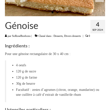
Liste
Entrées
Génoise
4
Aumônières Feuilletés Samoussas
SEP 2024
par
SoRoseBonbons
|
Classé dans :
Desserts
,
Divers desserts
|
0
Blinis Cakes
Ingrédients :
Salades Verrines
Pour une génoise rectangulaire de 30 x 40 cm :
Tartinades Tartines
4 oeufs
Divers entrées
120 g de sucre
Plats
120 g de farine
30g de beurre
Légumes
Facultatif : zestes d’agrumes (citron, orange, mandarine) ou
une cuillère à café d’extrait de vanille/de rhum
Pâtes Riz Polenta
Poissons