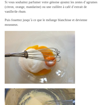
Si vous souhaitez parfumer votre génoise ajoutez les zestes d’agrumes
(citron, orange, mandarine) ou une cuillère à café d’extrait de
Panna cotta Tiramisu
vanille/de rhum.
Divers desserts
Puis fouettez jusqu’à ce que le mélange blanchisse et devienne
mousseux.
Sauces
Boissons
Sans alcool
Cocktails
A propos
Accueil