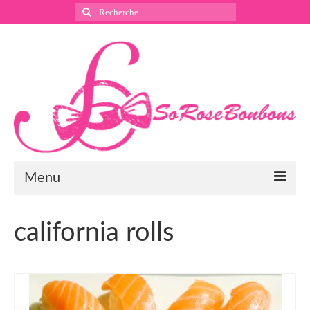
Rechercher
:
Menu
Suivez nous
california rolls
Instagram
Pinterest
Facebook