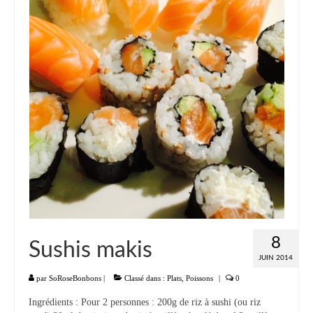
Liste
Entrées
Aumônières Feuilletés Samoussas
Blinis Cakes
Salades Verrines
Tartinades Tartines
Divers entrées
Plats
8
Sushis makis
Légumes
JUIN 2014
Pâtes Riz Polenta
par
SoRoseBonbons
|
Classé dans :
Plats
,
Poissons
|
0
Ingrédients : Pour 2 personnes : 200g de riz à sushi (ou riz
Poissons