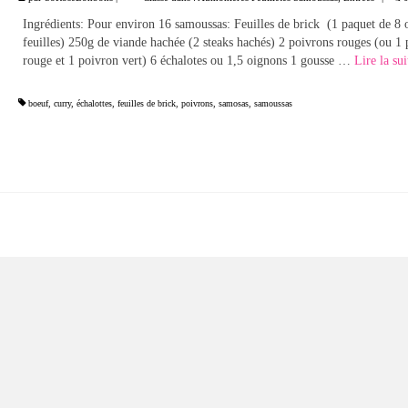
Ingrédients: Pour environ 16 samoussas: Feuilles de brick (1 paquet de 8 
feuilles) 250g de viande hachée (2 steaks hachés) 2 poivrons rouges (ou 1
rouge et 1 poivron vert) 6 échalotes ou 1,5 oignons 1 gousse …
Lire la suite
boeuf
,
curry
,
échalottes
,
feuilles de brick
,
poivrons
,
samosas
,
samoussas