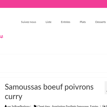
Suivez nous
Liste
Entrées
Plats
Desserts
Samoussas boeuf poivrons
curry
par
SoRoseBonbons
|
Classé dans :
Aumônières Feuilletés Samoussas
,
Entrées
|