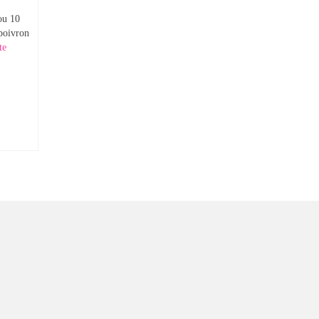
ou 10
 poivron
­­