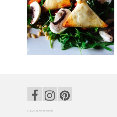
© 2026 SoRoseBonbons