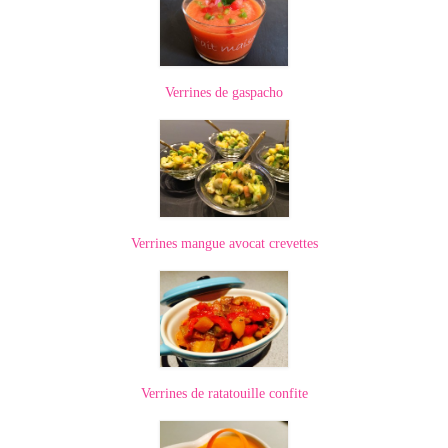
Panna cotta Tiramisu
Divers desserts
Verrines de gaspacho
Sauces
Boissons
Sans alcool
Cocktails
Verrines mangue avocat crevettes
A propos
Accueil
Verrines de ratatouille confite