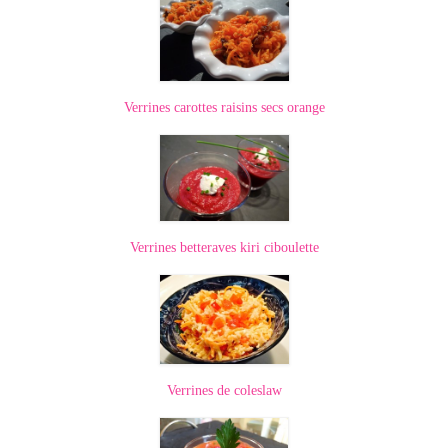
Tartes Pizzas Croq’
Viandes
Verrines carottes raisins secs orange
Desserts
Bavarois Charlottes Mousses
Brownies Cookies Muffins
Cakes Cheesecakes Pancakes
Verrines betteraves kiri ciboulette
Caramel Compotes Confitures
Clafoutis Crèmes Flans
Crumbles Gâteaux secs Sablés
Verrines de coleslaw
Friandises Mignardises
Gâteaux Tartes