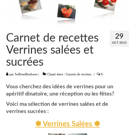
Liste
Entrées
Aumônières Feuilletés Samoussas
Carnet de recettes
29
OCT 2015
Blinis Cakes
Verrines salées et
Salades Verrines
sucrées
Tartinades Tartines
par
SoRoseBonbons
|
Classé dans :
Carnets de recettes
|
0
Divers entrées
Vous cherchez des idées de verrines pour un
apéritif dinatoire, une réception ou les fêtes?
Plats
Voici ma sélection de verrines salées et de
Légumes
verrines sucrées :
Pâtes Riz Polenta
✽ Verrines Salées ✽
Poissons