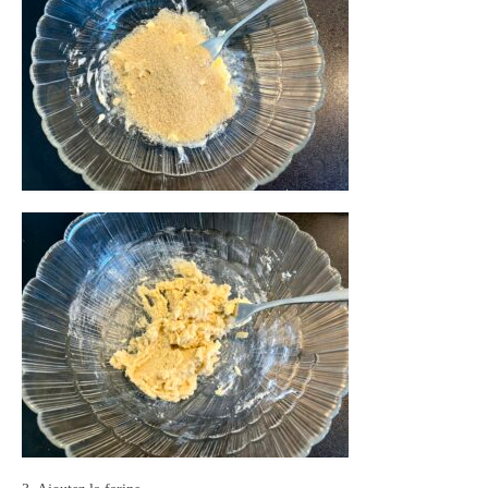
Panna cotta Tiramisu
Divers desserts
Sauces
Boissons
Sans alcool
Cocktails
A propos
Accueil