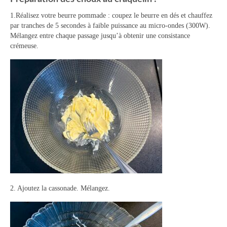
Tartes Pizzas Croq’
1.Réalisez votre beurre pommade : coupez le beurre en dés et chauffez
par tranches de 5 secondes à faible puissance au micro-ondes (300W).
Mélangez entre chaque passage jusqu’à obtenir une consistance
Viandes
crémeuse.
Desserts
Bavarois Charlottes Mousses
Brownies Cookies Muffins
Cakes Cheesecakes Pancakes
Caramel Compotes Confitures
Clafoutis Crèmes Flans
Crumbles Gâteaux secs Sablés
2. Ajoutez la cassonade. Mélangez.
Friandises Mignardises
Gâteaux Tartes