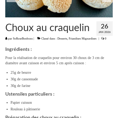
Liste
Entrées
Choux au craquelin
26
Aumônières Feuilletés Samoussas
JAN 2026
par
SoRoseBonbons
|
Classé dans :
Desserts
,
Friandises Mignardises
|
0
Blinis Cakes
Ingrédients :
Salades Verrines
Pour la réalisation de craquelin pour environ 30 choux de 3 cm de
Tartinades Tartines
diamètre avant cuisson et environ 5 cm après cuisson :
Divers entrées
25g de beurre
30g de cassonnade
Plats
30g de farine
Légumes
Ustensiles particuliers :
Papier cuisson
Pâtes Riz Polenta
Rouleau à pâtisserie
Poissons
Préparation des choux au craquelin :